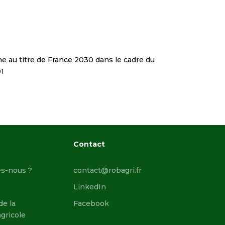
che
au titre de France 2030 dans le cadre du
01
n
Contact
s-nous ?
contact@robagri.fr
LinkedIn
de la
Facebook
gricole