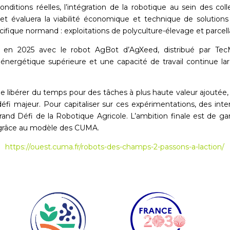
conditions réelles, l’intégration de la robotique au sein des coll
ojet évaluera la viabilité économique et technique de solution
cifique normand : exploitations de polyculture-élevage et parcell
 en 2025 avec le robot AgBot d’AgXeed, distribué par TecM
 énergétique supérieure et une capacité de travail continue 
 libérer du temps pour des tâches à plus haute valeur ajoutée,
défi majeur. Pour capitaliser sur ces expérimentations, des int
 Défi de la Robotique Agricole. L’ambition finale est de gara
 grâce au modèle des CUMA.
https://ouest.cuma.fr/robots-des-champs-2-passons-a-laction/